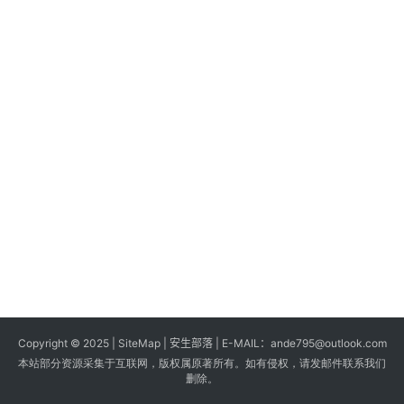
s
G
a
m
e
s
T
u
t
o
r
i
a
Copyright © 2025 |
SiteMap
| 安生部落 | E-MAIL：
ande795@outlook.com
l
本站部分资源采集于互联网，版权属原著所有。如有侵权，请发邮件联系我们
s
删除。