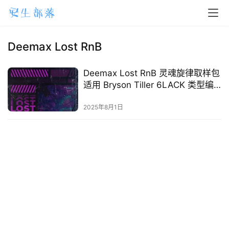
H
o
m
Deemax Lost RnB
e
Deemax Lost RnB 灵魂旋律取样包
m
适用 Bryson Tiller 6LACK 类型编
a
曲
2025年8月1日
c
O
S
W
i
n
d
o
w