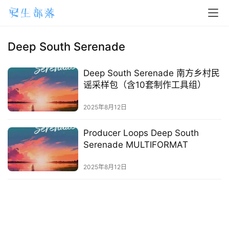
H
o
m
Deep South Serenade
e
Deep South Serenade 南方乡村民
m
谣采样包（含10套制作工具组）
a
2025年8月12日
c
O
Producer Loops Deep South
S
Serenade MULTIFORMAT
W
2025年8月12日
i
n
d
o
w