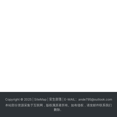
s
G
a
m
e
s
T
u
t
o
r
i
a
Copyright © 2025 |
SiteMap
| 安生部落 | E-MAIL：
ande795@outlook.com
l
本站部分资源采集于互联网，版权属原著所有。如有侵权，请发邮件联系我们
s
删除。