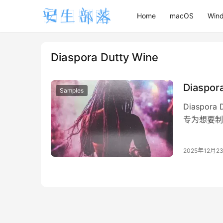
Home
macOS
Win
Diaspora Dutty Wine
Diaspo
Samples
Diaspor
专为想要制
Dancehal
2025年12月2