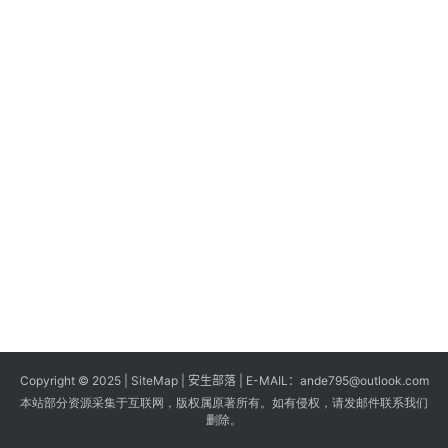
s
G
a
m
e
s
T
u
t
o
r
i
a
Copyright © 2025 |
SiteMap
| 安生部落 | E-MAIL：
ande795@outlook.com
l
本站部分资源采集于互联网，版权属原著所有。如有侵权，请发邮件联系我们
s
删除。