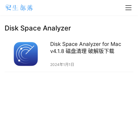
H
o
m
Disk Space Analyzer
e
Disk Space Analyzer for Mac
m
v4.1.8 磁盘清理 破解版下载
a
2024年1月1日
c
O
S
W
i
n
d
o
w