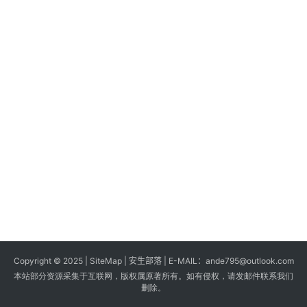
s
G
a
m
e
s
T
u
t
o
r
i
a
Copyright © 2025 |
SiteMap
| 安生部落 | E-MAIL：
ande795@outlook.com
l
本站部分资源采集于互联网，版权属原著所有。如有侵权，请发邮件联系我们
s
删除。