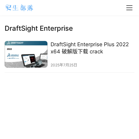
H
o
m
DraftSight Enterprise
e
DraftSight Enterprise Plus 2022
m
x64 破解版下载 crack
a
2025年7月25日
c
O
S
W
i
n
d
o
w