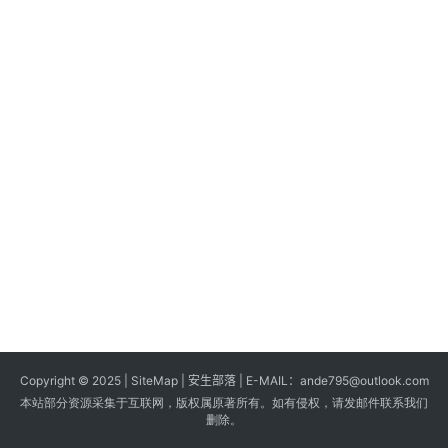
s
G
a
m
e
s
T
u
t
o
r
i
a
Copyright © 2025 |
SiteMap
| 安生部落 | E-MAIL：
ande795@outlook.com
l
本站部分资源采集于互联网，版权属原著所有。如有侵权，请发邮件联系我们
s
删除。