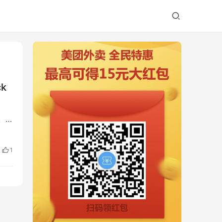
ck
、
1