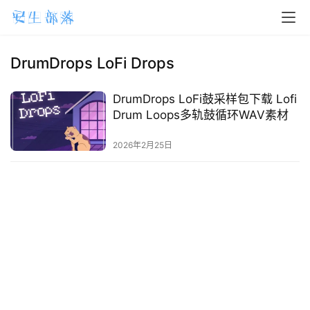
H
o
m
DrumDrops LoFi Drops
e
DrumDrops LoFi鼓采样包下载 Lofi
m
Drum Loops多轨鼓循环WAV素材
a
2026年2月25日
c
O
S
W
i
n
d
o
w