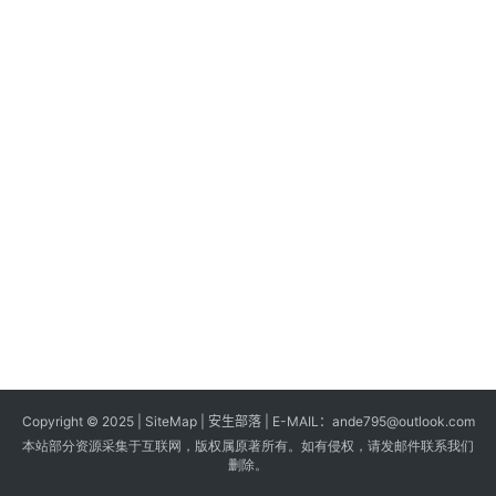
s
G
a
m
e
s
T
u
t
o
r
i
a
Copyright © 2025 |
SiteMap
| 安生部落 | E-MAIL：
ande795@outlook.com
l
本站部分资源采集于互联网，版权属原著所有。如有侵权，请发邮件联系我们
s
删除。