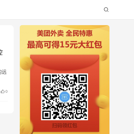
控
计的远
0