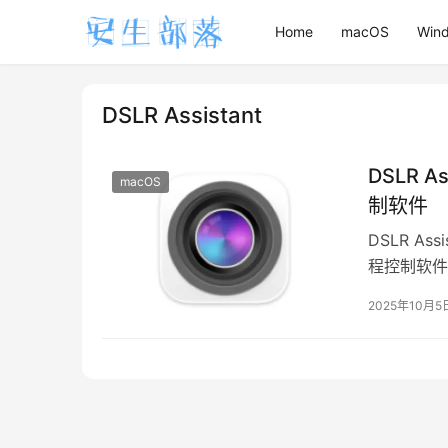
Home
macOS
Win
DSLR Assistant
DSLR A
macOS
制软件
DSLR As
程控制软件，
2025年10月5