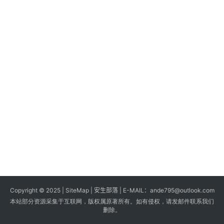
s
G
a
m
e
s
T
u
t
o
r
i
a
Copyright © 2025 |
SiteMap
| 安生部落 | E-MAIL：
ande795@outlook.com
l
本站部分资源采集于互联网，版权属原著所有。如有侵权，请发邮件联系我们
s
删除。