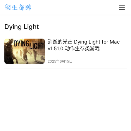
H
o
m
Dying Light
e
消逝的光芒 Dying Light for Mac
m
v1.51.0 动作生存类游戏
a
2025年6月15日
c
O
S
W
i
n
d
o
w