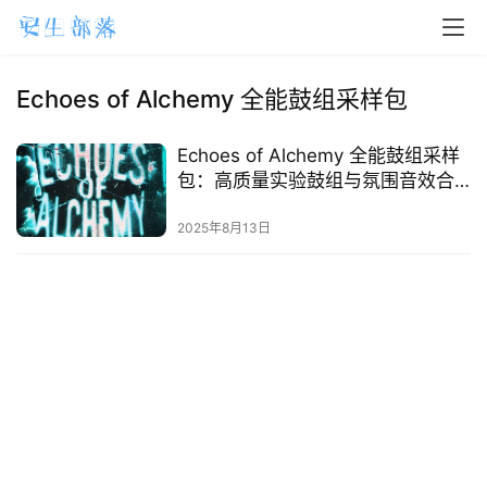
H
o
m
Echoes of Alchemy 全能鼓组采样包
e
Echoes of Alchemy 全能鼓组采样
m
包：高质量实验鼓组与氛围音效合
a
集
2025年8月13日
c
O
S
W
i
n
d
o
w