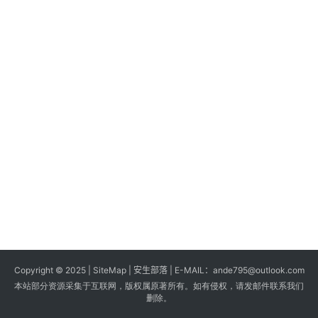
s
G
a
m
e
s
T
u
t
o
r
i
a
Copyright © 2025 |
SiteMap
| 安生部落 | E-MAIL：
ande795@outlook.com
l
本站部分资源采集于互联网，版权属原著所有。如有侵权，请发邮件联系我们
s
删除。