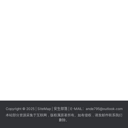
s
G
a
m
e
s
T
u
t
o
r
i
a
Copyright © 2025 |
SiteMap
| 安生部落 | E-MAIL：
ande795@outlook.com
l
本站部分资源采集于互联网，版权属原著所有。如有侵权，请发邮件联系我们
s
删除。