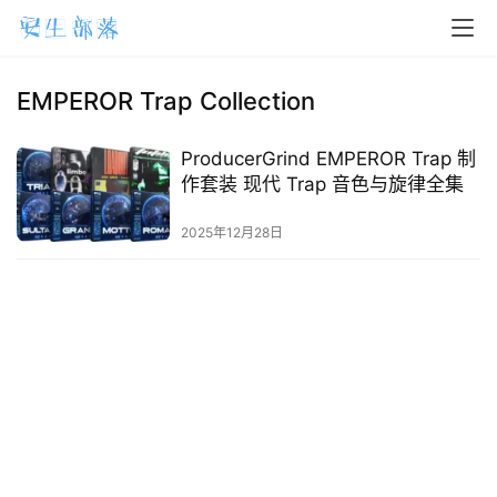
H
o
m
EMPEROR Trap Collection
e
ProducerGrind EMPEROR Trap 制
m
作套装 现代 Trap 音色与旋律全集
a
2025年12月28日
c
O
S
W
i
n
d
o
w