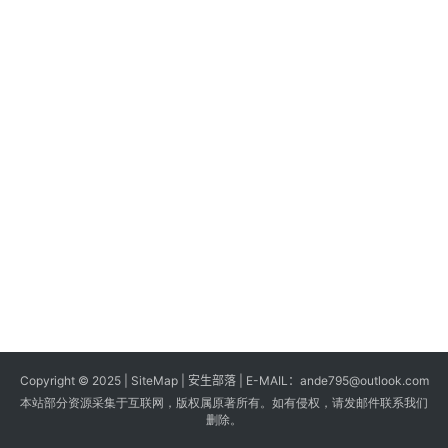
s
G
a
m
e
s
T
u
t
o
r
i
a
Copyright © 2025 |
SiteMap
| 安生部落 | E-MAIL：
ande795@outlook.com
l
本站部分资源采集于互联网，版权属原著所有。如有侵权，请发邮件联系我们
s
删除。