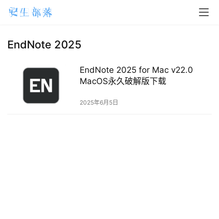
H
o
m
EndNote 2025
e
EndNote 2025 for Mac v22.0
m
MacOS永久破解版下载
a
2025年6月5日
c
O
S
W
i
n
d
o
w