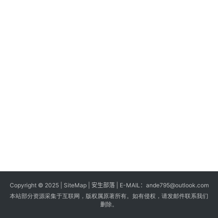
s
G
a
m
e
s
T
u
t
o
r
i
a
Copyright © 2025 |
SiteMap
| 安生部落 | E-MAIL：
ande795@outlook.com
l
本站部分资源采集于互联网，版权属原著所有。如有侵权，请发邮件联系我们
s
删除。