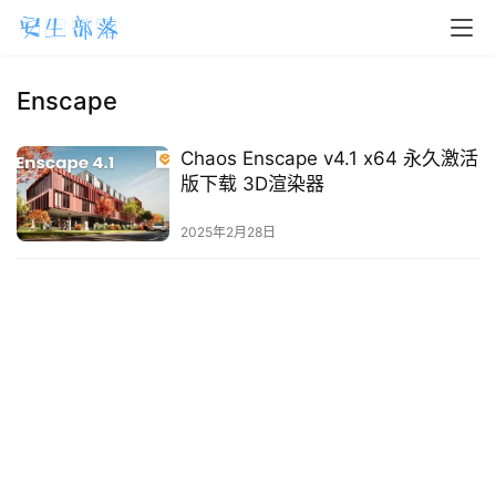
H
o
m
Enscape
e
Chaos Enscape v4.1 x64 永久激活
m
版下载 3D渲染器
a
2025年2月28日
c
O
S
W
i
n
d
o
w