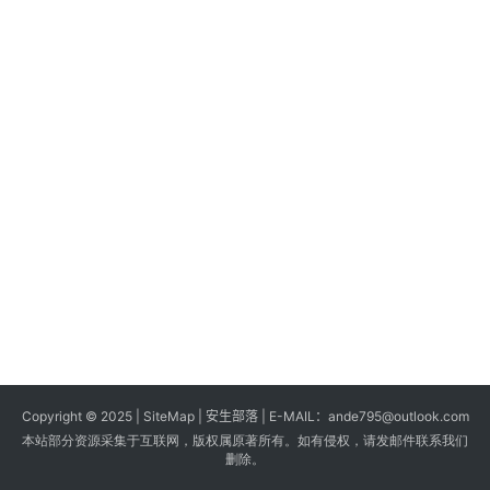
s
G
a
m
e
s
T
u
t
o
r
i
a
Copyright © 2025 |
SiteMap
| 安生部落 | E-MAIL：
ande795@outlook.com
l
本站部分资源采集于互联网，版权属原著所有。如有侵权，请发邮件联系我们
s
删除。