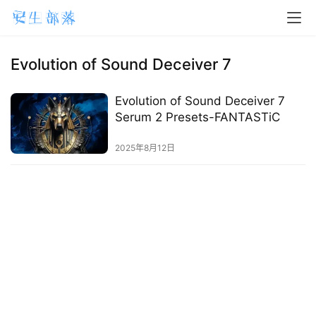
H
o
m
Evolution of Sound Deceiver 7
e
Evolution of Sound Deceiver 7
m
Serum 2 Presets-FANTASTiC
a
2025年8月12日
c
O
S
W
i
n
d
o
w