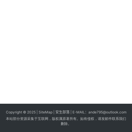
s
G
a
m
e
s
T
u
t
o
r
i
a
Copyright © 2025 |
SiteMap
| 安生部落 | E-MAIL：
ande795@outlook.com
l
本站部分资源采集于互联网，版权属原著所有。如有侵权，请发邮件联系我们
s
删除。