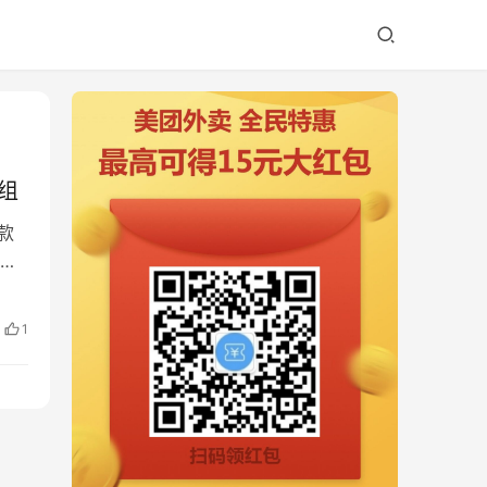
模组
 款
存
1