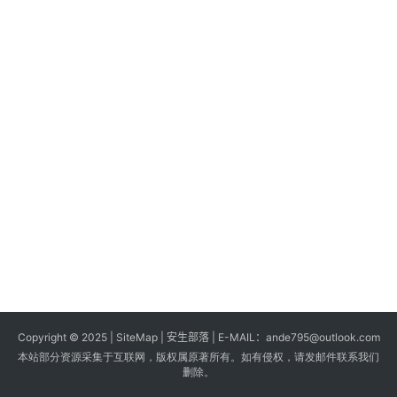
s
G
a
m
e
s
T
u
t
o
r
i
a
Copyright © 2025 |
SiteMap
| 安生部落 | E-MAIL：
ande795@outlook.com
l
本站部分资源采集于互联网，版权属原著所有。如有侵权，请发邮件联系我们
s
删除。