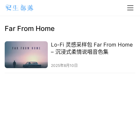
H
o
m
Far From Home
e
Lo-Fi 灵感采样包 Far From Home
m
– 沉浸式柔情说唱音色集
a
2025年8月10日
c
O
S
W
i
n
d
o
w