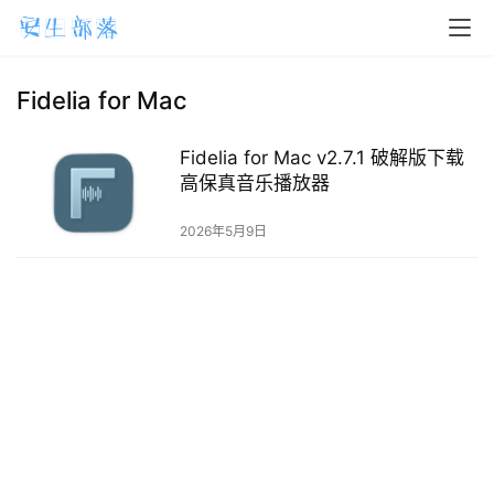
H
o
m
Fidelia for Mac
e
Fidelia for Mac v2.7.1 破解版下载
m
高保真音乐播放器
a
2026年5月9日
c
O
S
W
i
n
d
o
w