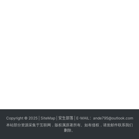
s
G
a
m
e
s
T
u
t
o
r
i
a
Copyright © 2025 |
SiteMap
| 安生部落 | E-MAIL：
ande795@outlook.com
l
本站部分资源采集于互联网，版权属原著所有。如有侵权，请发邮件联系我们
s
删除。