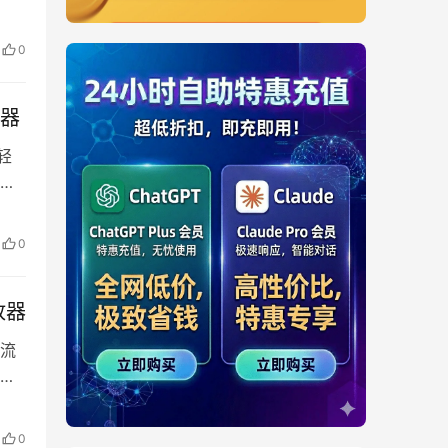
0
放器
轻
开
0
播放器
以流
清
0