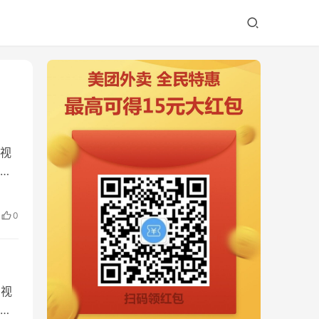
和视
乐
0
的视
，