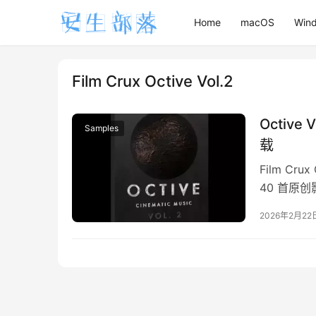
Home
macOS
Win
Film Crux Octive Vol.2
Octive
Samples
载
Film Cr
40 首原
觉项…
2026年2月22