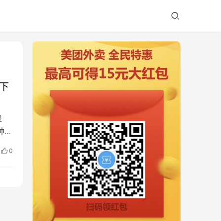
乐下
录
种视
0