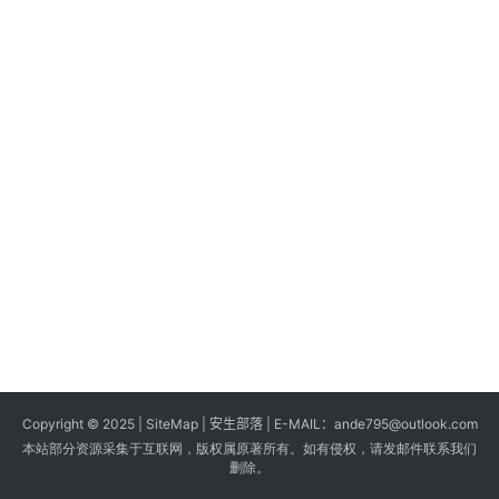
s
G
a
m
e
s
T
u
t
o
r
i
a
Copyright © 2025 |
SiteMap
| 安生部落 | E-MAIL：
ande795@outlook.com
l
本站部分资源采集于互联网，版权属原著所有。如有侵权，请发邮件联系我们
s
删除。