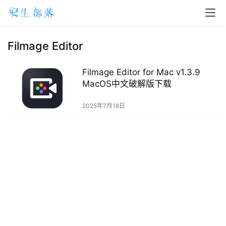
H
o
m
Filmage Editor
e
Filmage Editor for Mac v1.3.9
m
MacOS中文破解版下载
a
2025年7月18日
c
O
S
W
i
n
d
o
w