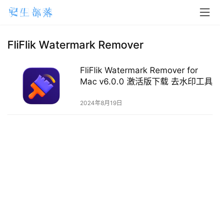
H
o
m
FliFlik Watermark Remover
e
FliFlik Watermark Remover for
m
Mac v6.0.0 激活版下载 去水印工具
a
2024年8月19日
c
O
S
W
i
n
d
o
w