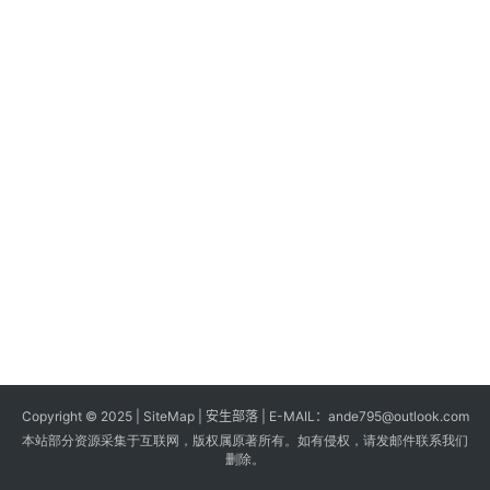
s
G
a
m
e
s
T
u
t
o
r
i
a
Copyright © 2025 |
SiteMap
| 安生部落 | E-MAIL：
ande795@outlook.com
l
本站部分资源采集于互联网，版权属原著所有。如有侵权，请发邮件联系我们
s
删除。