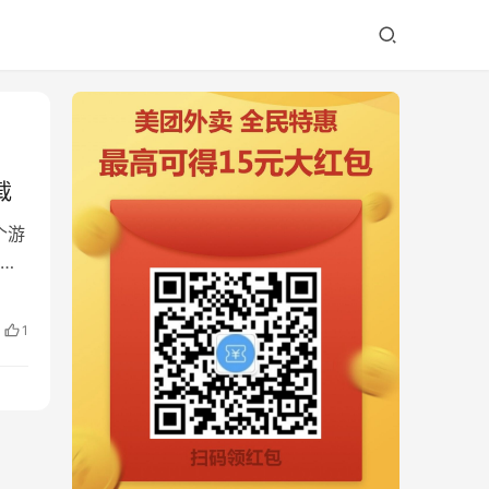
载
这个游
赛
1