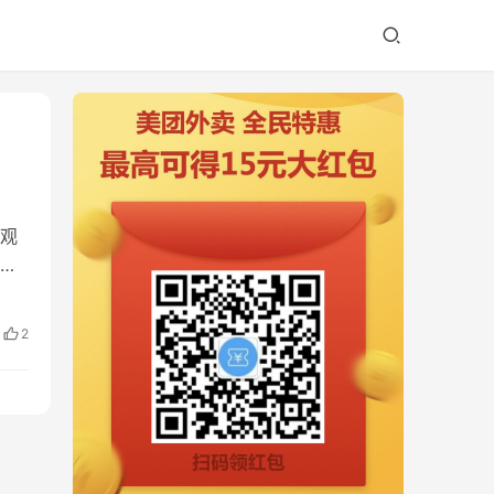
直观
 是
2