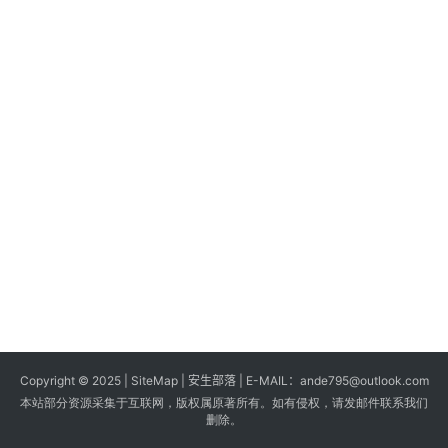
s
G
a
m
e
s
T
u
t
o
r
i
a
Copyright © 2025 |
SiteMap
| 安生部落 | E-MAIL：
ande795@outlook.com
l
本站部分资源采集于互联网，版权属原著所有。如有侵权，请发邮件联系我们
s
删除。