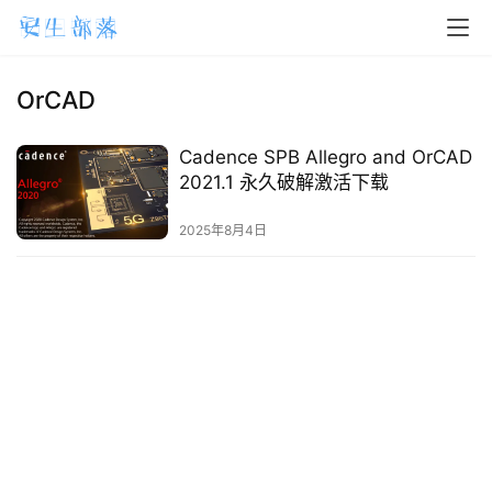
H
o
m
OrCAD
e
Cadence SPB Allegro and OrCAD
m
2021.1 永久破解激活下载
a
2025年8月4日
c
O
S
W
i
n
d
o
w