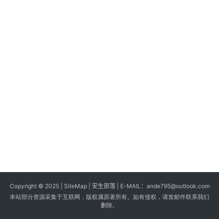
s
G
a
m
e
s
T
u
t
o
r
i
a
Copyright © 2025 |
SiteMap
| 安生部落 | E-MAIL：
ande795@outlook.com
l
本站部分资源采集于互联网，版权属原著所有。如有侵权，请发邮件联系我们
s
删除。