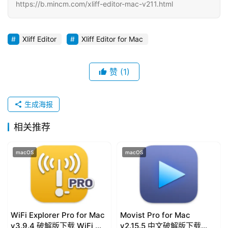
https://b.mincm.com/xliff-editor-mac-v211.html
d
o
w
Xliff Editor
Xliff Editor for Mac
s
赞
(1)
G
a
m
生成海报
e
s
相关推荐
T
macOS
macOS
u
t
o
r
i
WiFi Explorer Pro for Mac
Movist Pro for Mac
a
v3.9.4 破解版下载 WiFi 扫
v2.15.5 中文破解版下载