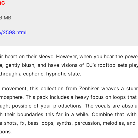
iC
76 MB
m/2598.html
r heart on their sleeve. However, when you hear the power
le, gently blush, and have visions of DJ’s rooftop sets play
through a euphoric, hypnotic state.
 movement, this collection from Zenhiser weaves a stunn
mosphere. This pack includes a heavy focus on loops that w
ht possible of your productions. The vocals are absolut
sh their boundaries this far in a while. Combine that with 
 shots, fx, bass loops, synths, percussion, melodies, and 
tions.