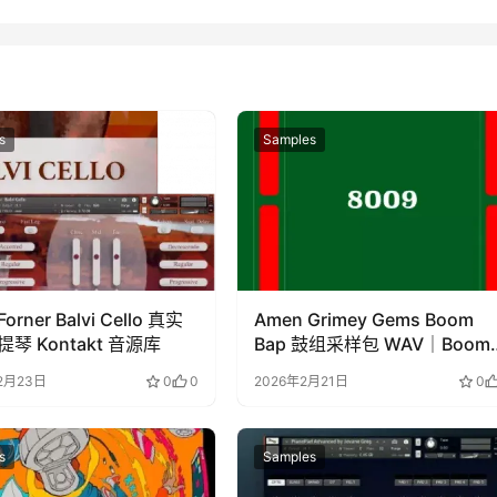
s
Samples
Forner Balvi Cello 真实
Amen Grimey Gems Boom
琴 Kontakt 音源库
Bap 鼓组采样包 WAV｜Boom
Bap Labs下载
2月23日
0
0
2026年2月21日
0
s
Samples