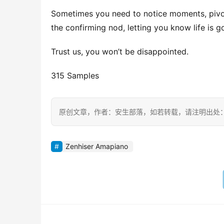
Sometimes you need to notice moments, pivotal
the confirming nod, letting you know life is g
Trust us, you won’t be disappointed.
315 Samples
原创文章，作者：安生部落，如若转载，请注明出处：https://b.
Zenhiser Amapiano