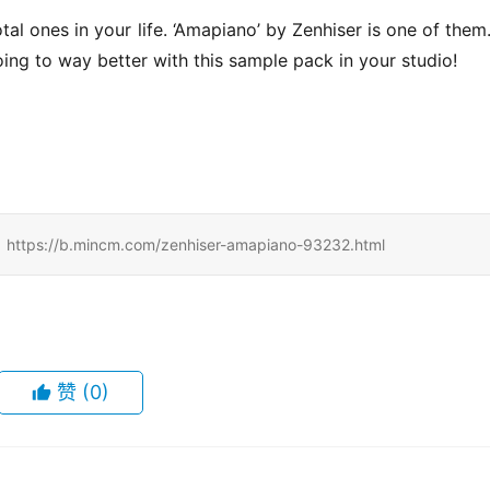
 ones in your life. ‘Amapiano’ by Zenhiser is one of them. I
oing to way better with this sample pack in your studio!
mincm.com/zenhiser-amapiano-93232.html
赞
(0)