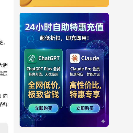
动感，
大胆
建层
J 向
格鲜