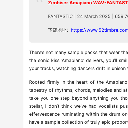
Zenhiser Amapiano WAV-FANTAST
FANTASTiC | 24 March 2025 | 659.
下载地址：
https://www.52timbre.co
There’s not many sample packs that wear thei
the sonic kiss ‘Amapiano’ delivers, you’ll smi
your tracks, watching dancers drift in unison 
Rooted firmly in the heart of the Amapiano
tapestry of rhythms, chords, melodies and at
take you one step beyond anything you thoug
stellar, I don’t think we’ve had vocalists pu
effervescence ruminating within the drum one
have a sample collection of truly epic propor