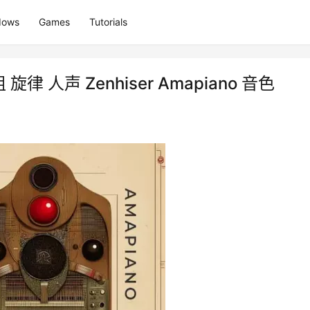
dows
Games
Tutorials
旋律 人声 Zenhiser Amapiano 音色