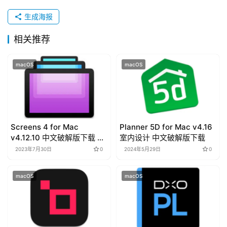
u
生成海报
t
o
相关推荐
r
i
macOS
macOS
a
l
s
Screens 4 for Mac
Planner 5D for Mac v4.16
v4.12.10 中文破解版下载 远
室内设计 中文破解版下载
程访问
2023年7月30日
0
2024年5月29日
0
macOS
macOS