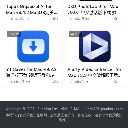
Topaz Gigapixel AI for
DxO PhotoLab 9 for Mac
Mac v8.4.2 MacOS完美破
v9.0.1 中文激活版下载 照片
解版下载
编辑软件
2025年6月22日
0
2025年9月20日
0
macOS
macOS
YT Saver for Mac v9.2.2
Aiarty Video Enhancer for
激活版下载 视频下载和转换
Mac v3.3 中文破解版下载
器
AI视频增强器软件
2024年12月14日
0
2026年1月1日
0
Copyright © 2025 |
SiteMap
| 安生部落 | E-MAIL：
ande795@outlook.com
本站部分资源采集于互联网，版权属原著所有。如有侵权，请发邮件联系我们
删除。