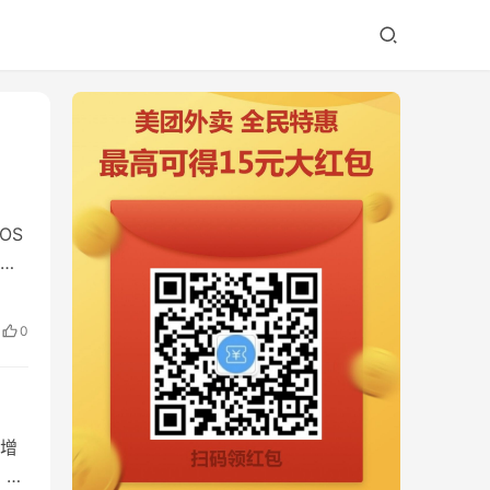
OS
间
0
“增
，对