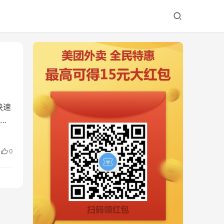
快速
用
0