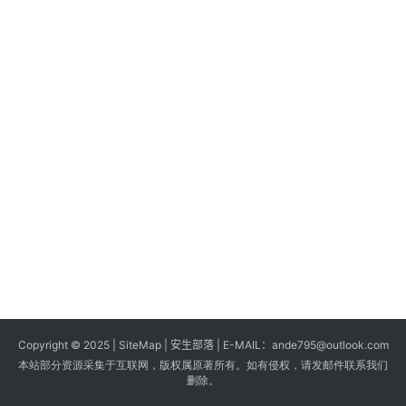
s
G
a
m
e
s
T
u
t
o
r
i
a
Copyright © 2025 |
SiteMap
| 安生部落 | E-MAIL：
ande795@outlook.com
l
本站部分资源采集于互联网，版权属原著所有。如有侵权，请发邮件联系我们
s
删除。