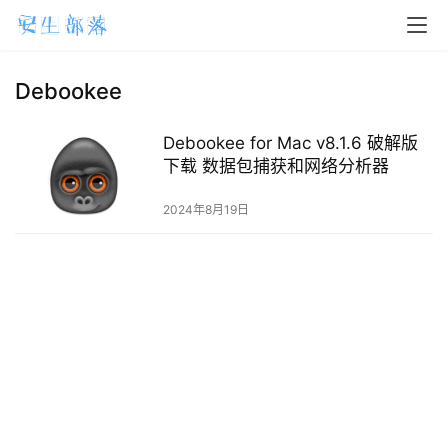
H
o
m
Debookee
e
Debookee for Mac v8.1.6 破解版
m
下载 数据包捕获和网络分析器
a
2024年8月19日
c
O
S
W
i
n
d
o
w