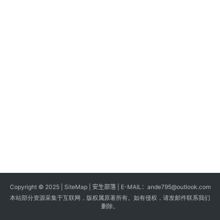
s
G
a
m
e
s
T
u
t
o
r
i
a
Copyright © 2025 |
SiteMap
| 安生部落 | E-MAIL：
ande795@outlook.com
l
本站部分资源采集于互联网，版权属原著所有。如有侵权，请发邮件联系我们
s
删除。