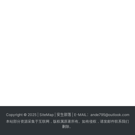
s
G
a
m
e
s
T
u
t
o
r
i
a
Copyright © 2025 |
SiteMap
| 安生部落 | E-MAIL：
ande795@outlook.com
l
本站部分资源采集于互联网，版权属原著所有。如有侵权，请发邮件联系我们
s
删除。