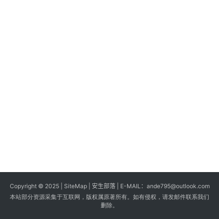
s
G
a
m
e
s
T
u
t
o
r
i
a
Copyright © 2025 |
SiteMap
| 安生部落 | E-MAIL：
ande795@outlook.com
l
本站部分资源采集于互联网，版权属原著所有。如有侵权，请发邮件联系我们
s
删除。