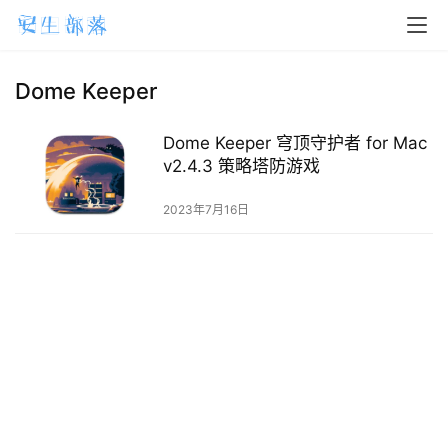
H
o
m
Dome Keeper
e
Dome Keeper 穹顶守护者 for Mac
m
v2.4.3 策略塔防游戏
a
2023年7月16日
c
O
S
W
i
n
d
o
w