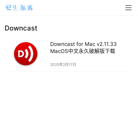
H
o
m
Downcast
e
Downcast for Mac v2.11.33
m
MacOS中文永久破解版下载
a
2025年2月17日
c
O
S
W
i
n
d
o
w