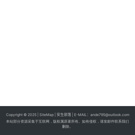
s
G
a
m
e
s
T
u
t
o
r
i
a
Copyright © 2025 |
SiteMap
| 安生部落 | E-MAIL：
ande795@outlook.com
l
本站部分资源采集于互联网，版权属原著所有。如有侵权，请发邮件联系我们
s
删除。