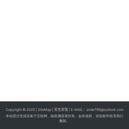
s
G
a
m
e
s
T
u
t
o
r
i
a
Copyright © 2025 |
SiteMap
| 安生部落 | E-MAIL：
ande795@outlook.com
l
本站部分资源采集于互联网，版权属原著所有。如有侵权，请发邮件联系我们
s
删除。