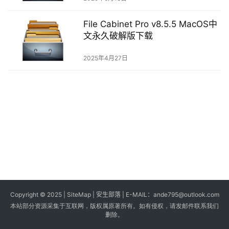
s
File Cabinet Pro v8.5.5 MacOS中
G
文永久破解版下载
a
m
2025年4月27日
e
s
T
u
t
o
r
i
a
Copyright © 2025 |
SiteMap
| 安生部落 | E-MAIL：
ande795@outlook.com
l
本站部分资源采集于互联网，版权属原著所有。如有侵权，请发邮件联系我们
s
删除。