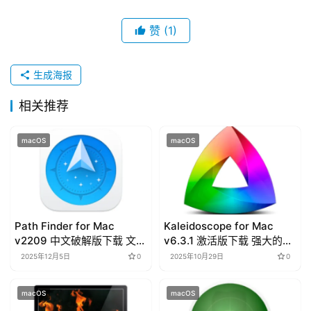
T
赞
(1)
u
t
o
生成海报
r
i
相关推荐
a
l
macOS
macOS
s
Path Finder for Mac
Kaleidoscope for Mac
v2209 中文破解版下载 文件
v6.3.1 激活版下载 强大的文
管理工具
件比较工具
2025年12月5日
0
2025年10月29日
0
macOS
macOS